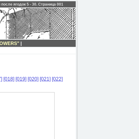
после ягодок 5 - 30. Страница 001
LOWERS"
|
]
[018]
[019]
[020]
[021]
[022]