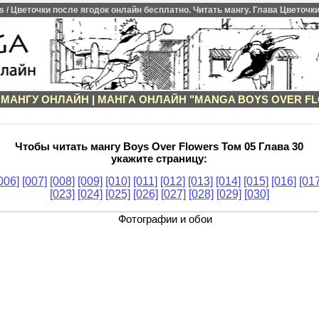
/ Цветочки после ягодок онлайн бесплатно. Читать мангу. Глава Цветочки 
 МАНГУ ОНЛАЙН
|
МАНГА ОНЛАЙН "MANGA BOYS OVER F
Чтобы читать мангу Boys Over Flowers Том 05 Глава 30
укажите страницу:
006]
[007]
[008]
[009]
[010]
[011]
[012]
[013]
[014]
[015]
[016]
[017
[023]
[024]
[025]
[026]
[027]
[028]
[029]
[030]