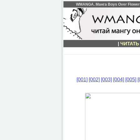
WMANGA. Манга Boys Over Flowers 
|
ЧИТАТЬ
[001]
[002]
[003]
[004]
[005]
[