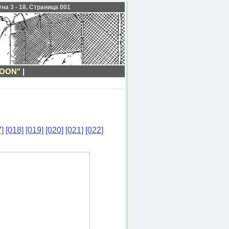
а 3 - 18. Страница 001
OON"
|
]
[018]
[019]
[020]
[021]
[022]