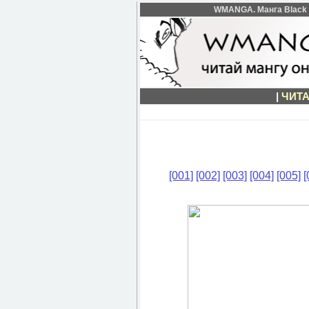
WMANGA. Манга Black L
|
ЧИТА
[001]
[002]
[003]
[004]
[005]
[