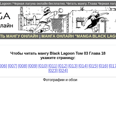
agoon / Черная лагуна онлайн бесплатно. Читать мангу. Глава Черная лагун
ТЬ МАНГУ ОНЛАЙН
|
МАНГА ОНЛАЙН "MANGA BLACK LAG
Чтобы читать мангу Black Lagoon Том 03 Глава 18
укажите страницу:
006]
[007]
[008]
[009]
[010]
[011]
[012]
[013]
[014]
[015]
[016]
[017
[023]
[024]