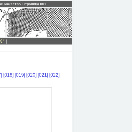
ое божество. Страница 001
K"
|
]
[018]
[019]
[020]
[021]
[022]