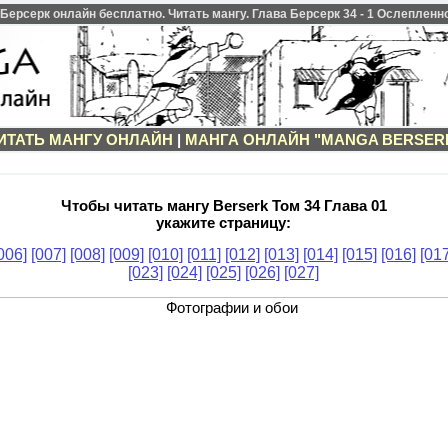
Берсерк онлайн бесплатно. Читать мангу. Глава Берсерк 34 - 1 Ослепленн
ИТАТЬ МАНГУ ОНЛАЙН
|
МАНГА ОНЛАЙН "MANGA BERSER
Чтобы читать мангу Berserk Том 34 Глава 01
укажите страницу:
006]
[007]
[008]
[009]
[010]
[011]
[012]
[013]
[014]
[015]
[016]
[017
[023]
[024]
[025]
[026]
[027]