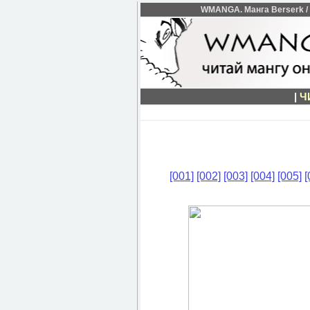
WMANGA. Манга Berserk / 
|
Ч
[001]
[002]
[003]
[004]
[005]
[