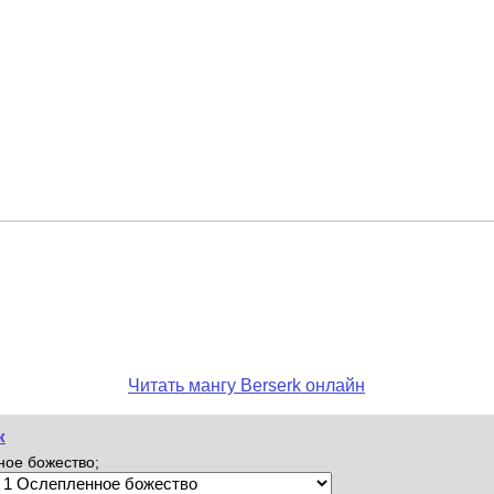
Читать мангу Berserk онлайн
к
ное божество;