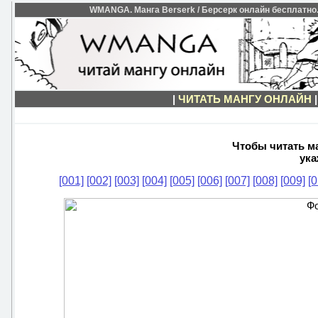
WMANGA. Манга Berserk / Берсерк онлайн бесплатно. 
|
ЧИТАТЬ МАНГУ ОНЛАЙН
Чтобы читать ма
ука
[001]
[002]
[003]
[004]
[005]
[006]
[007]
[008]
[009]
[0