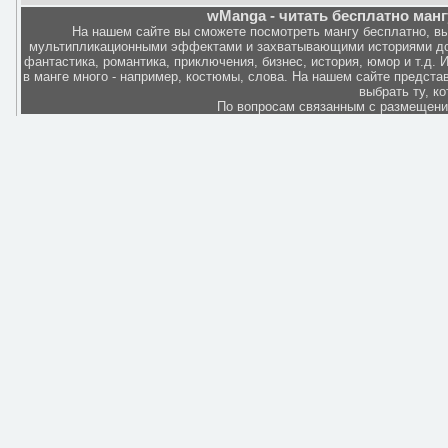
wManga - читать бесплатно манг
На нашем сайте вы сможете посмотреть мангу бесплатно, в
мультипликационными эффектами и захватывающими историями дов
фантастика, романтика, приключения, бизнес, история, юмор и т.д.
в манге много - например, костюмы, слова. На нашем сайте представ
выбрать ту, к
По вопросам связанным с размещен