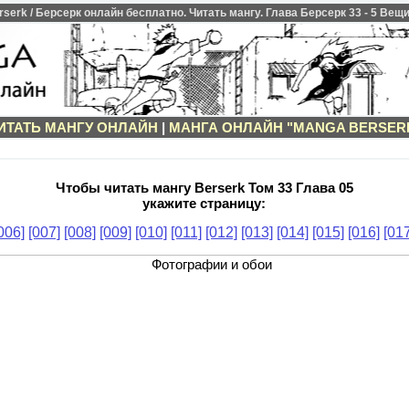
erk / Берсерк онлайн бесплатно. Читать мангу. Глава Берсерк 33 - 5 Вещи
ИТАТЬ МАНГУ ОНЛАЙН
|
МАНГА ОНЛАЙН "MANGA BERSER
Чтобы читать мангу Berserk Том 33 Глава 05
укажите страницу:
006]
[007]
[008]
[009]
[010]
[011]
[012]
[013]
[014]
[015]
[016]
[017