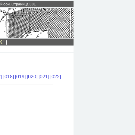
й сон. Страница 001
K"
|
]
[018]
[019]
[020]
[021]
[022]