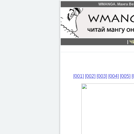
WMANGA. Манга Bers
|
Ч
[001]
[002]
[003]
[004]
[005]
[