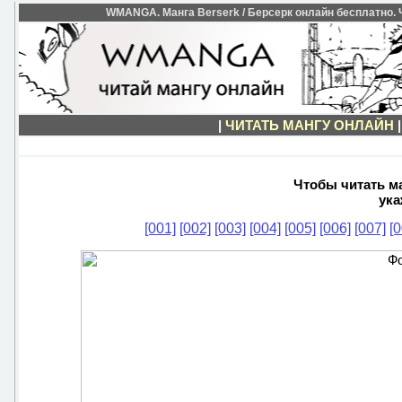
WMANGA. Манга Berserk / Берсерк онлайн бесплатно. Чи
|
ЧИТАТЬ МАНГУ ОНЛАЙН
Чтобы читать ма
ука
[001]
[002]
[003]
[004]
[005]
[006]
[007]
[0