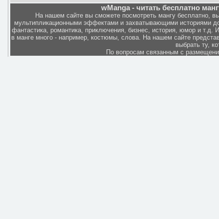
wManga - читать бесплатно манг
На нашем сайте вы сможете посмотреть мангу бесплатно, в
мультипликационными эффектами и захватывающими историями дов
фантастика, романтика, приключения, бизнес, история, юмор и т.д.
в манге много - например, костюмы, слова. На нашем сайте представ
выбрать ту, к
По вопросам связанным с размещен