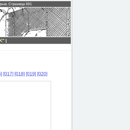
орыв. Страница 001
K"
|
]
[017]
[018]
[019]
[020]