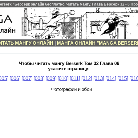
serk / Берсерк онлайн бесплатно. Читать мангу. Глава Берсерк 32 - 6 Пр
ИТАТЬ МАНГУ ОНЛАЙН
|
МАНГА ОНЛАЙН "MANGA BERSER
Чтобы читать мангу Berserk Том 32 Глава 06
укажите страницу:
005]
[006]
[007]
[008]
[009]
[010]
[011]
[012]
[013]
[014]
[015]
[016