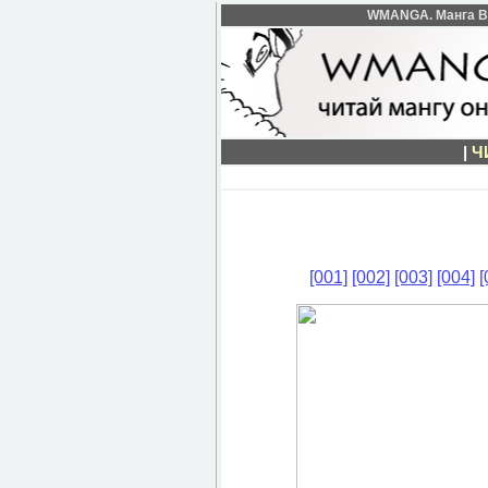
WMANGA. Манга Ber
|
Ч
[001]
[002]
[003]
[004]
[