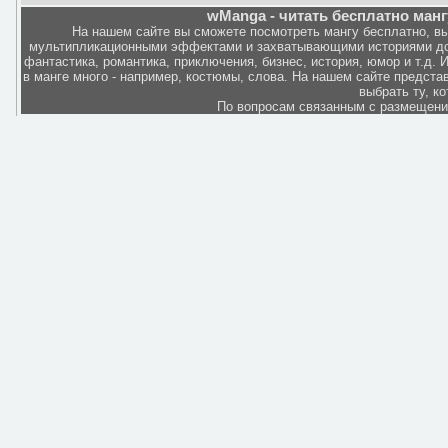
wManga - читать бесплатно манг
На нашем сайте вы сможете посмотреть мангу бесплатно, в
мультипликационными эффектами и захватывающими историями дов
фантастика, романтика, приключения, бизнес, история, юмор и т.д.
в манге много - например, костюмы, слова. На нашем сайте представ
выбрать ту, к
По вопросам связанным с размещен