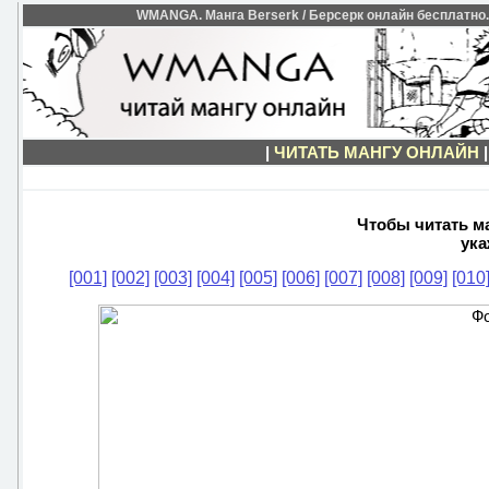
WMANGA. Манга Berserk / Берсерк онлайн бесплатно. 
|
ЧИТАТЬ МАНГУ ОНЛАЙН
Чтобы читать ма
ука
[001]
[002]
[003]
[004]
[005]
[006]
[007]
[008]
[009]
[010