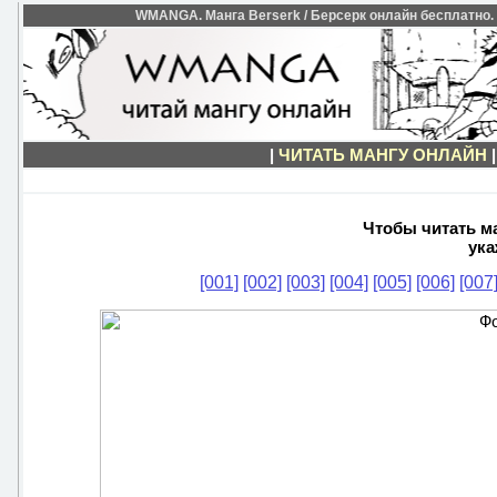
WMANGA. Манга Berserk / Берсерк онлайн бесплатно. Ч
|
ЧИТАТЬ МАНГУ ОНЛАЙН
Чтобы читать ма
ука
[001]
[002]
[003]
[004]
[005]
[006]
[007