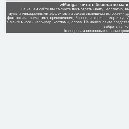
wManga - читать бесплатно манг
На нашем сайте вы сможете посмотреть мангу бесплатно, в
мультипликационными эффектами и захватывающими историями дов
фантастика, романтика, приключения, бизнес, история, юмор и т.д.
в манге много - например, костюмы, слова. На нашем сайте представ
выбрать ту, к
По вопросам связанным с размещен