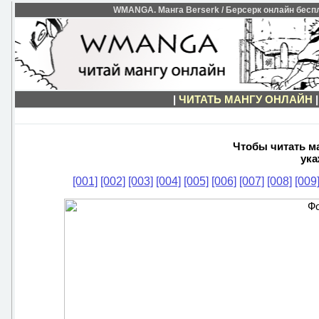
WMANGA. Манга Berserk / Берсерк онлайн беспла
|
ЧИТАТЬ МАНГУ ОНЛАЙН
Чтобы читать ма
ука
[001]
[002]
[003]
[004]
[005]
[006]
[007]
[008]
[009