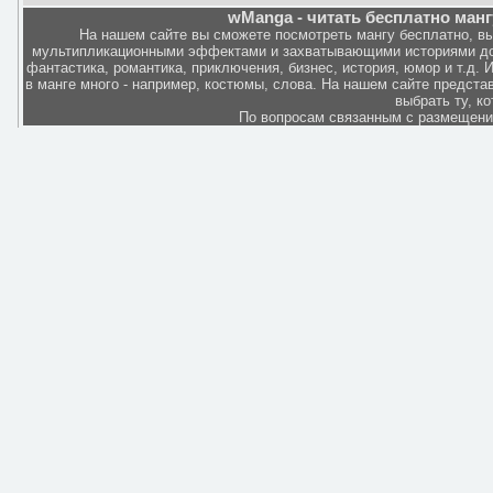
wManga - читать бесплатно манг
На нашем сайте вы сможете посмотреть мангу бесплатно, в
мультипликационными эффектами и захватывающими историями дов
фантастика, романтика, приключения, бизнес, история, юмор и т.д.
в манге много - например, костюмы, слова. На нашем сайте представ
выбрать ту, к
По вопросам связанным с размещен