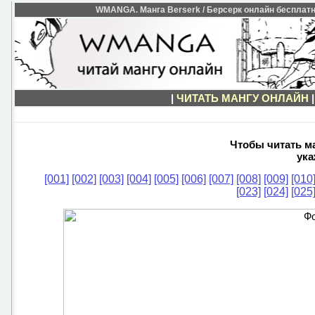
WMANGA. Манга Berserk / Берсерк онлайн бесплатно
|
ЧИТАТЬ МАНГУ ОНЛАЙН
Чтобы читать ма
ука
[001]
[002]
[003]
[004]
[005]
[006]
[007]
[008]
[009]
[010
[023]
[024]
[025