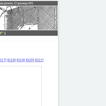
ор-демон. Страница 001
K"
|
017]
[018]
[019]
[020]
[021]