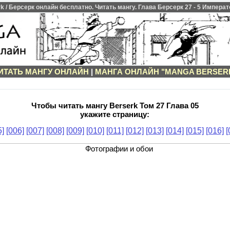
/ Берсерк онлайн бесплатно. Читать мангу. Глава Берсерк 27 - 5 Императ
ИТАТЬ МАНГУ ОНЛАЙН
|
МАНГА ОНЛАЙН "MANGA BERSER
Чтобы читать мангу Berserk Том 27 Глава 05
укажите страницу:
5]
[006]
[007]
[008]
[009]
[010]
[011]
[012]
[013]
[014]
[015]
[016]
[