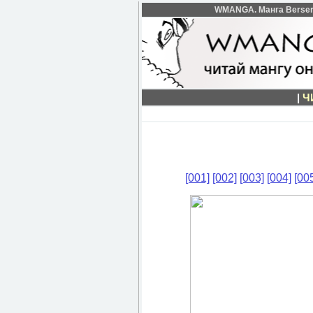
WMANGA. Манга Berserk 
|
Ч
[001]
[002]
[003]
[004]
[00