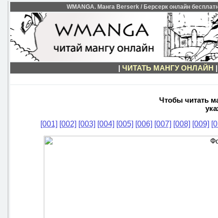
WMANGA. Манга Berserk / Берсерк онлайн бесплатно
|
ЧИТАТЬ МАНГУ ОНЛАЙН
Чтобы читать ма
ука
[001]
[002]
[003]
[004]
[005]
[006]
[007]
[008]
[009]
[0