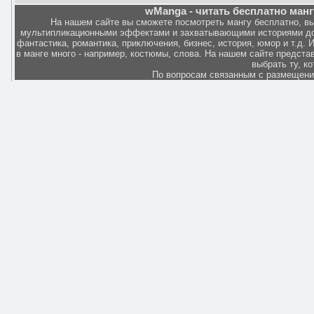
wManga - читать бесплатно манг
На нашем сайте вы сможете посмотреть мангу бесплатно, в
мультипликационными эффектами и захватывающими историями дов
фантастика, романтика, приключения, бизнес, история, юмор и т.д.
в манге много - например, костюмы, слова. На нашем сайте представ
выбрать ту, к
По вопросам связанным с размещен