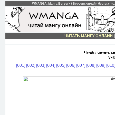
WMANGA. Манга Berserk / Берсерк онлайн бесплатно. Ч
|
ЧИТАТЬ МАНГУ ОНЛАЙН
Чтобы читать ма
ука
[001]
[002]
[003]
[004]
[005]
[006]
[007]
[008]
[009]
[010