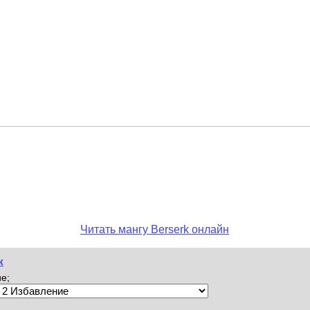
Читать мангу Berserk онлайн
к
е;