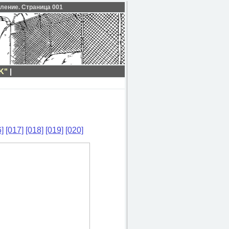
вление. Страница 001
K"
|
]
[017]
[018]
[019]
[020]