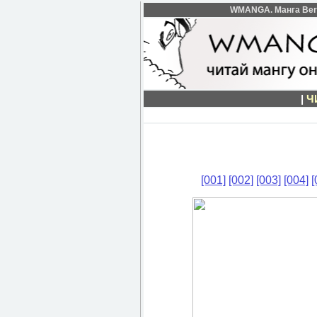
WMANGA. Манга Berse
|
Ч
[001]
[002]
[003]
[004]
[