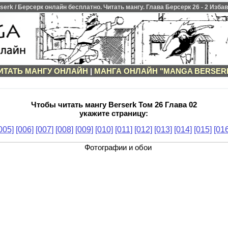
rk / Берсерк онлайн бесплатно. Читать мангу. Глава Берсерк 26 - 2 Изба
ИТАТЬ МАНГУ ОНЛАЙН
|
МАНГА ОНЛАЙН "MANGA BERSER
Чтобы читать мангу Berserk Том 26 Глава 02
укажите страницу:
005]
[006]
[007]
[008]
[009]
[010]
[011]
[012]
[013]
[014]
[015]
[016