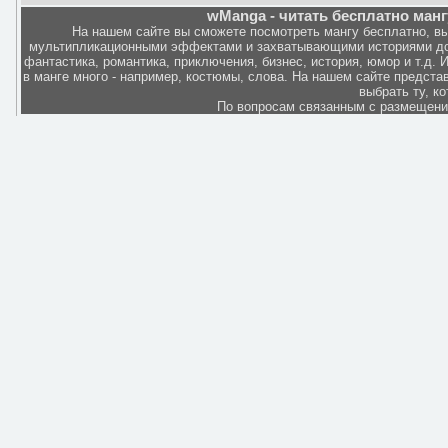
wManga - читать бесплатно манг
На нашем сайте вы сможете посмотреть мангу бесплатно, в
мультипликационными эффектами и захватывающими историями дов
фантастика, романтика, приключения, бизнес, история, юмор и т.д.
в манге много - например, костюмы, слова. На нашем сайте представ
выбрать ту, к
По вопросам связанным с размещен