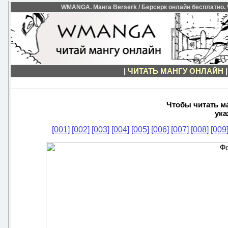
WMANGA. Манга Berserk / Берсерк онлайн бесплатно. Ч
|
ЧИТАТЬ МАНГУ ОНЛАЙН
Чтобы читать ма
ука
[001]
[002]
[003]
[004]
[005]
[006]
[007]
[008]
[009