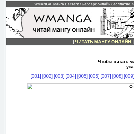
WMANGA. Манга Berserk / Берсерк онлайн бесплатно. Чи
|
ЧИТАТЬ МАНГУ ОНЛАЙН
Чтобы читать ма
ука
[001]
[002]
[003]
[004]
[005]
[006]
[007]
[008]
[009