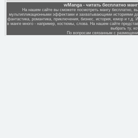
wManga - читать бесплатно манг
На нашем сайте вы сможете посмотреть мангу бесплатно, в
мультипликационными эффектами и захватывающими историями дов
фантастика, романтика, приключения, бизнес, история, юмор и т.д.
в манге много - например, костюмы, слова. На нашем сайте представ
выбрать ту, к
По вопросам связанным с размещен