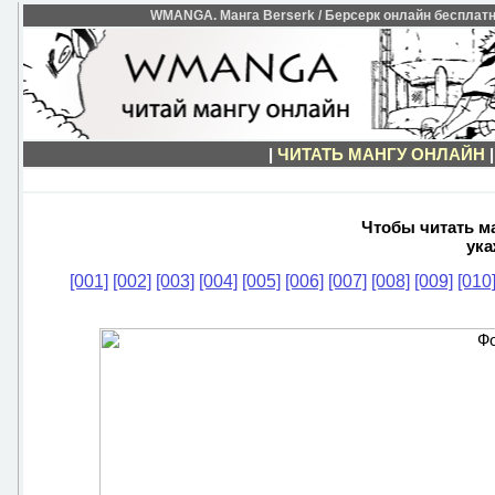
WMANGA. Манга Berserk / Берсерк онлайн бесплатно
|
ЧИТАТЬ МАНГУ ОНЛАЙН
Чтобы читать ма
ука
[001]
[002]
[003]
[004]
[005]
[006]
[007]
[008]
[009]
[010