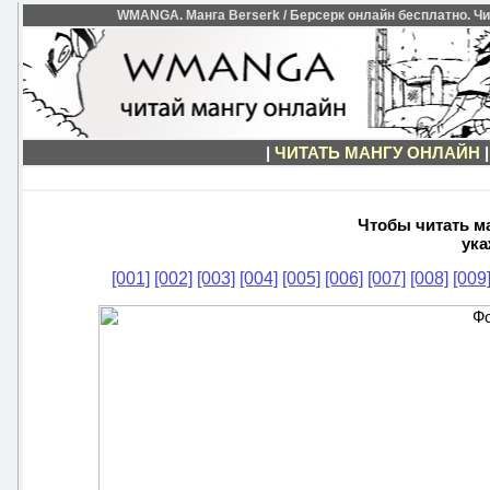
WMANGA. Манга Berserk / Берсерк онлайн бесплатно. Чит
|
ЧИТАТЬ МАНГУ ОНЛАЙН
Чтобы читать ма
ука
[001]
[002]
[003]
[004]
[005]
[006]
[007]
[008]
[009