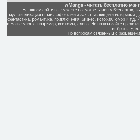
wManga - читать бесплатно манг
На нашем сайте вы сможете посмотреть мангу бесплатно, в
мультипликационными эффектами и захватывающими историями дов
фантастика, романтика, приключения, бизнес, история, юмор и т.д.
в манге много - например, костюмы, слова. На нашем сайте представ
выбрать ту, к
По вопросам связанным с размещен