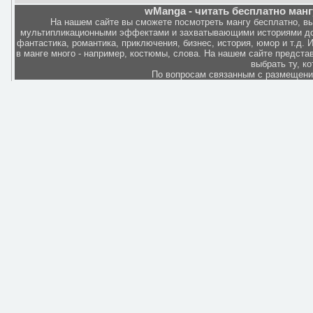
wManga - читать бесплатно манг
На нашем сайте вы сможете посмотреть мангу бесплатно, в
мультипликационными эффектами и захватывающими историями дов
фантастика, романтика, приключения, бизнес, история, юмор и т.д.
в манге много - например, костюмы, слова. На нашем сайте представ
выбрать ту, к
По вопросам связанным с размещен