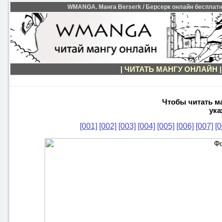
WMANGA. Манга Berserk / Берсерк онлайн бесплатно.
|
ЧИТАТЬ МАНГУ ОНЛАЙН
Чтобы читать ма
ука
[001]
[002]
[003]
[004]
[005]
[006]
[007]
[0