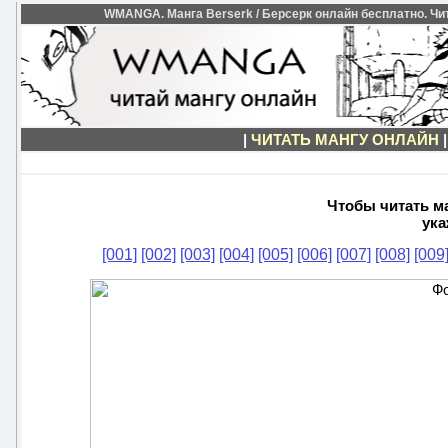
WMANGA. Манга Berserk / Берсерк онлайн бесплатно. Чит
|
ЧИТАТЬ МАНГУ ОНЛАЙН
Чтобы читать ма
ука
[001]
[002]
[003]
[004]
[005]
[006]
[007]
[008]
[009