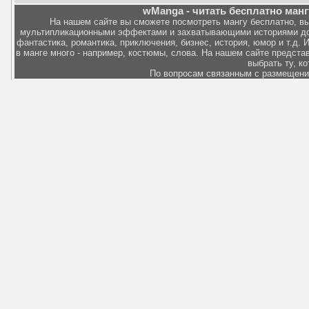
wManga - читать бесплатно манг
На нашем сайте вы сможете посмотреть мангу бесплатно, в
мультипликационными эффектами и захватывающими историями дов
фантастика, романтика, приключения, бизнес, история, юмор и т.д.
в манге много - например, костюмы, слова. На нашем сайте представ
выбрать ту, к
По вопросам связанным с размещен