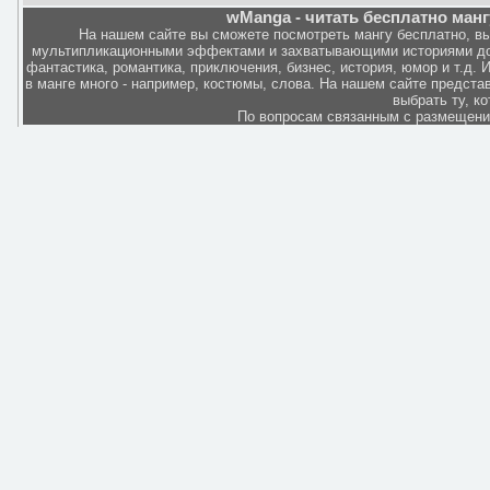
wManga - читать бесплатно манг
На нашем сайте вы сможете посмотреть мангу бесплатно, в
мультипликационными эффектами и захватывающими историями дов
фантастика, романтика, приключения, бизнес, история, юмор и т.д.
в манге много - например, костюмы, слова. На нашем сайте представ
выбрать ту, к
По вопросам связанным с размещен