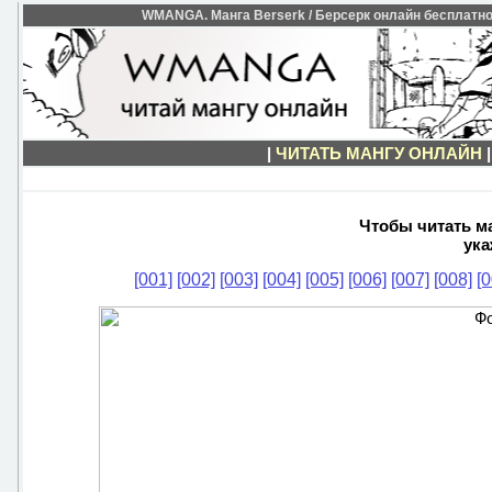
WMANGA. Манга Berserk / Берсерк онлайн бесплатно. 
|
ЧИТАТЬ МАНГУ ОНЛАЙН
Чтобы читать ма
ука
[001]
[002]
[003]
[004]
[005]
[006]
[007]
[008]
[0