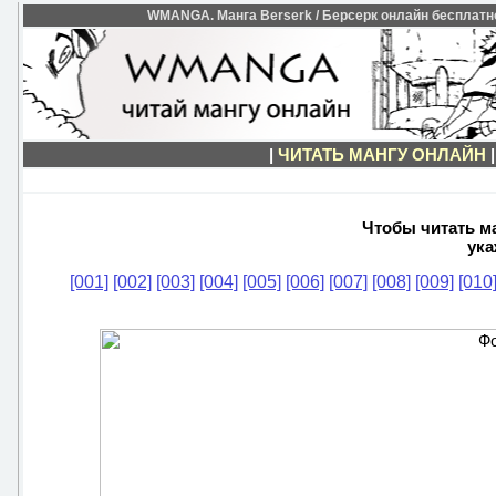
WMANGA. Манга Berserk / Берсерк онлайн бесплатно. 
|
ЧИТАТЬ МАНГУ ОНЛАЙН
Чтобы читать ма
ука
[001]
[002]
[003]
[004]
[005]
[006]
[007]
[008]
[009]
[010