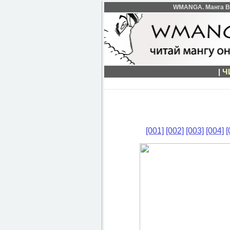
WMANGA. Манга Ber
|
Ч
[001]
[002]
[003]
[004]
[