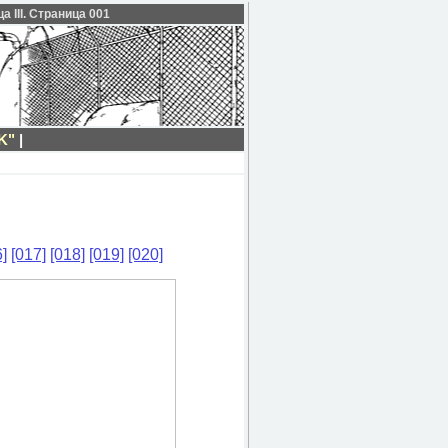
 III. Страница 001
K"
|
]
[017]
[018]
[019]
[020]