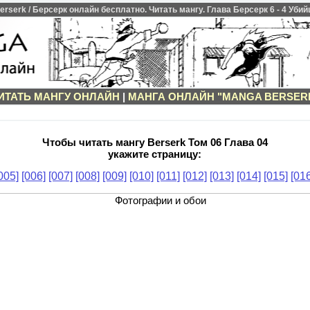
serk / Берсерк онлайн бесплатно. Читать мангу. Глава Берсерк 6 - 4 Убийца
ИТАТЬ МАНГУ ОНЛАЙН
|
МАНГА ОНЛАЙН "MANGA BERSER
Чтобы читать мангу Berserk Том 06 Глава 04
укажите страницу:
005]
[006]
[007]
[008]
[009]
[010]
[011]
[012]
[013]
[014]
[015]
[016