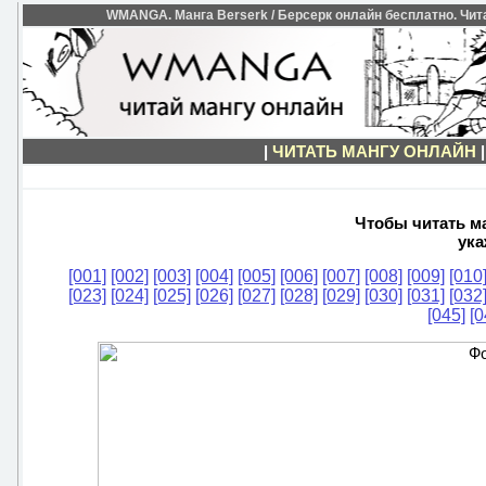
WMANGA. Манга Berserk / Берсерк онлайн бесплатно. Чита
|
ЧИТАТЬ МАНГУ ОНЛАЙН
Чтобы читать ма
ука
[001]
[002]
[003]
[004]
[005]
[006]
[007]
[008]
[009]
[010
[023]
[024]
[025]
[026]
[027]
[028]
[029]
[030]
[031]
[032
[045]
[0