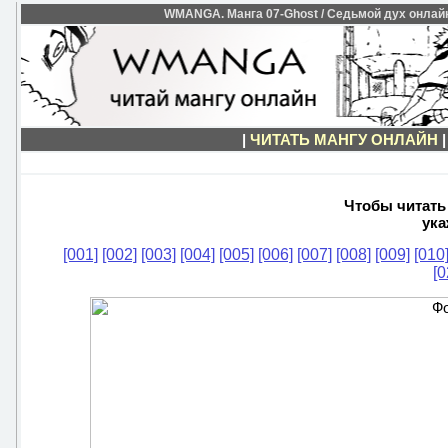
WMANGA. Манга 07-Ghost / Седьмой дух онлайн 
|
ЧИТАТЬ МАНГУ ОНЛАЙН
Чтобы читать 
ука
[001]
[002]
[003]
[004]
[005]
[006]
[007]
[008]
[009]
[010
[0